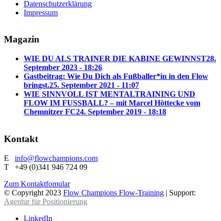
Datenschutzerklärung
Impressum
Magazin
WIE DU ALS TRAINER DIE KABINE GEWINNST
28.
September 2023 - 18:26
Gastbeitrag: Wie Du Dich als Fußballer*in in den Flow
bringst.
25. September 2021 - 11:07
WIE SINNVOLL IST MENTALTRAINING UND
FLOW IM FUSSBALL? – mit Marcel Höttecke vom
Chemnitzer FC
24. September 2019 - 18:18
Kontakt
E
info@flowchampions.com
T +49 (0)341 946 724 09
Zum Kontaktfomular
© Copyright 2023
Flow Champions Flow-Training
| Support:
Agentur für Positionierung
LinkedIn