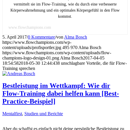
vermittelt sie im Flow-Training, wie du durch eine verbesserte
Körperwahrnehmung und ein optimales Körpergefühl in den Flow
kommst.
www.flowchampions.com
5. April 2017
/
0 Kommentare
/
von
Alma Bosch
https://www.flowchampions.com/wp-
content/uploads/profisportler.jpg
495
970
Alma Bosch
https://www.flowchampions.com/wp-content/uploads/flow-
champions-logo-design-01.png
Alma Bosch
2017-04-05
18:54:58
2018-05-30 12:44:43
8 unschlagbare Vorteile, die für Flow-
Training sprechen
Bestleistung im Wettkampf: Wie dir
Flow-Training dabei helfen kann [Best-
Practice-Beispiel]
Mentalfirst
,
Studien und Berichte
Aber du schaffst es einfach nicht deine persönliche Bestleistung zu