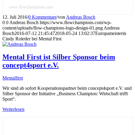
www.flowchampions.com
12. Juli 2016
/
0 Kommentare
/
von
Andreas Bosch
0
0
Andreas Bosch
https://www.flowchampions.com/wp-
content/uploads/flow-champions-logo-design-01.png
Andreas
Bosch
2016-07-12 21:45:47
2018-05-24 13:02:37
Europameisterin
Cindy Roleder bei Mental First
Mental First ist Silber Sponsor beim
concept4sport e.V.
Mentalfirst
Wir sind ab sofort Kooperationspartner beim concept4sport e.V. und
Silber Sponsor der Initiative „Business Champion: Wirtschaft trifft
Sport“.
Weiterlesen