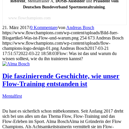
Referent
, Mentaltrainer A,
DOSB-Ausbilder
und
Präsident vom
Deutschen Bundeverband Sportmentaltraining
.
www.flowchampions.com
21. März 2017
/
0 Kommentare
/
von
Andreas Bosch
https://www.flowchampions.com/wp-content/uploads/Bild-fuer-
Blogartikel-Was-ist-Flow-und-warum.png
254
673
Andreas Bosch
https://www.flowchampions.com/wp-content/uploads/flow-
champions-logo-design-01.png
Andreas Bosch
2017-03-21
17:51:57
2022-03-22 18:58:03
Flow: Was ist das und warum du
wissen solltest, wie du ihn trainieren kannst?
Die faszinierende Geschichte, wie unser
Flow-Training entstanden ist
Mentalfirst
Du hast es sicherlich schon mitbekommen. Seit Anfang 2017 dreht
sich bei uns alles um das Thema Flow, Flow-Training und das
Flow-Erleben im Sport. Alma BoschAlma ist Gründerin der Flow
Champions. Als Achtsamkeitstrainerin vermittelt sie im Flow-