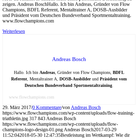
zeigen. Andreas BoschHallo. Ich bin Andreas, Gründer von Flow
Champions, BDFL Referent, Mentaltrainer A, DOSB-Ausbilder
und Präsident vom Deutschen Bundeverband Sportmentaltraining.
www.flowchampions.com
Weiterlesen
Andreas Bosch
Hallo. Ich bin
Andreas
, Gründer von Flow Champions,
BDFL
Referent
, Mentaltrainer A,
DOSB-Ausbilder
und
Präsident vom
Deutschen Bundeverband Sportmentaltraining
.
www.flowchampions.com
29. März 2017
/
0 Kommentare
/
von
Andreas Bosch
https://www.flowchampions.com/wp-content/uploads/flow-training-
triathletin.jpg
317
843
Andreas Bosch
https://www.flowchampions.com/wp-content/uploads/flow-
champions-logo-design-01.png
Andreas Bosch
2017-03-29
11:52:04
2018-05-30 12:47:35
Bestleistung im Wettkampf: Wie dir