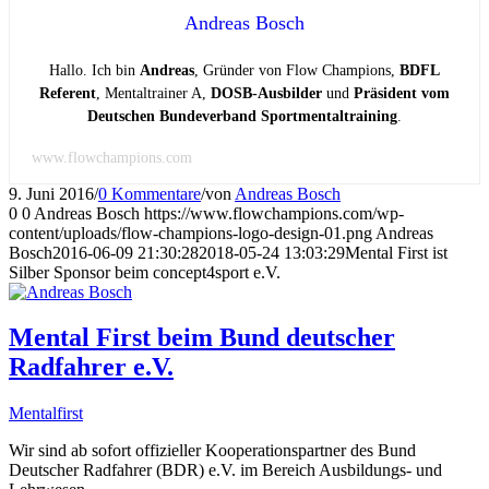
Andreas Bosch
Hallo. Ich bin
Andreas
, Gründer von Flow Champions,
BDFL
Referent
, Mentaltrainer A,
DOSB-Ausbilder
und
Präsident vom
Deutschen Bundeverband Sportmentaltraining
.
www.flowchampions.com
9. Juni 2016
/
0 Kommentare
/
von
Andreas Bosch
0
0
Andreas Bosch
https://www.flowchampions.com/wp-
content/uploads/flow-champions-logo-design-01.png
Andreas
Bosch
2016-06-09 21:30:28
2018-05-24 13:03:29
Mental First ist
Silber Sponsor beim concept4sport e.V.
Mental First beim Bund deutscher
Radfahrer e.V.
Mentalfirst
Wir sind ab sofort offizieller Kooperationspartner des Bund
Deutscher Radfahrer (BDR) e.V. im Bereich Ausbildungs- und