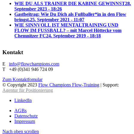
WIE DU ALS TRAINER DIE KABINE GEWINNST
28.
September 2023 - 18:26
Gastbeitrag: Wie Du Dich als Fußballer*in in den Flow
bringst.
25. September 2021 - 11:07
WIE SINNVOLL IST MENTALTRAINING UND
FLOW IM FUSSBALL? – mit Marcel Höttecke vom
Chemnitzer FC
24. September 2019 - 18:18
Kontakt
E
info@flowchampions.com
T +49 (0)341 946 724 09
Zum Kontaktfomular
© Copyright 2023
Flow Champions Flow-Training
| Support:
Agentur für Positionierung
LinkedIn
AGBs
Datenschutz
Impressum
Nach oben scrollen