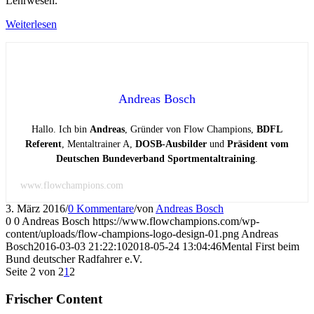
Lehrwesen.
Weiterlesen
Andreas Bosch
Hallo. Ich bin
Andreas
, Gründer von Flow Champions,
BDFL
Referent
, Mentaltrainer A,
DOSB-Ausbilder
und
Präsident vom
Deutschen Bundeverband Sportmentaltraining
.
www.flowchampions.com
3. März 2016
/
0 Kommentare
/
von
Andreas Bosch
0
0
Andreas Bosch
https://www.flowchampions.com/wp-
content/uploads/flow-champions-logo-design-01.png
Andreas
Bosch
2016-03-03 21:22:10
2018-05-24 13:04:46
Mental First beim
Bund deutscher Radfahrer e.V.
Seite 2 von 2
1
2
Frischer Content