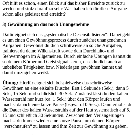
Oft hilft es schon, einen Blick auf das bisher Erreichte zurück zu
werfen und stolz darauf zu sein: Was haben ich für diese Aufgabe
schon alles geleistet und erreicht?
3) Gewöhnung an das noch Unangenehme
Dafür eignet sich das „systematische Desensibilisieren“. Dabei geht
es um einen Gewöhnungsprozess durch zunächst unangenehmen
Aufgaben. Gewöhnst du dich schrittweise an solche Aufgaben,
trainierst du deine Willenskraft sowie dein Durchhalte- und
Stehvermögen im Allgemeinen. Durch einfache Übungen kannst du
so deinem Körper und Geist signalisieren, dass du dich auch an
unbeliebte Tätigkeiten bzw. Niederlagen gewöhnen kannst und
damit umzugehen weißt.
Übung:
Hierfür eignet sich beispielweise das schrittweise
Gewöhnen an eine eiskalte Dusche: Erst 1 Sekunde (Sek.), dann 5
Sek., 15 Sek. und schließlich 30 Sek. Zunächst lässt du den kalten
Wasserstrahl nur kurz (ca. 1 Sek.) über den Körper laufen und
machst danach eine kurze Pause (bspw. 5-10 Sek.). Dann erhöhst du
die Dauer des kalten Wasserstrahls auf der Haut systematisch auf 5,
15 und schließlich 30 Sekunden. Zwischen den Verlängerungen
machst du immer wieder eine kurze Pause, um deinen Körper
„verschnaufen“ zu lassen und ihm Zeit zur Gewöhnung zu geben.