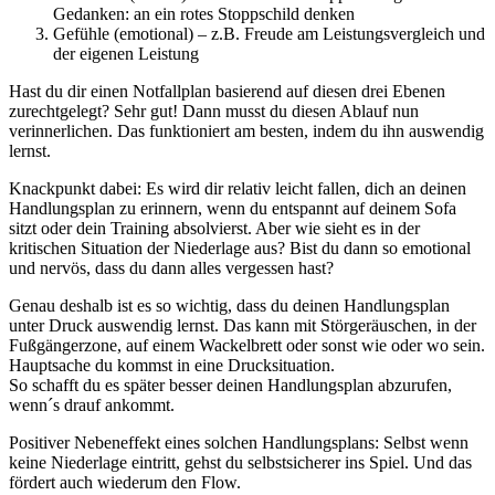
Gedanken: an ein rotes Stoppschild denken
Gefühle (emotional) – z.B. Freude am Leistungsvergleich und
der eigenen Leistung
Hast du dir einen Notfallplan basierend auf diesen drei Ebenen
zurechtgelegt? Sehr gut! Dann musst du diesen Ablauf nun
verinnerlichen. Das funktioniert am besten, indem du ihn auswendig
lernst.
Knackpunkt dabei: Es wird dir relativ leicht fallen, dich an deinen
Handlungsplan zu erinnern, wenn du entspannt auf deinem Sofa
sitzt oder dein Training absolvierst. Aber wie sieht es in der
kritischen Situation der Niederlage aus? Bist du dann so emotional
und nervös, dass du dann alles vergessen hast?
Genau deshalb ist es so wichtig, dass du deinen Handlungsplan
unter Druck auswendig lernst. Das kann mit Störgeräuschen, in der
Fußgängerzone, auf einem Wackelbrett oder sonst wie oder wo sein.
Hauptsache du kommst in eine Drucksituation.
So schafft du es später besser deinen Handlungsplan abzurufen,
wenn´s drauf ankommt.
Positiver Nebeneffekt eines solchen Handlungsplans: Selbst wenn
keine Niederlage eintritt, gehst du selbstsicherer ins Spiel. Und das
fördert auch wiederum den Flow.