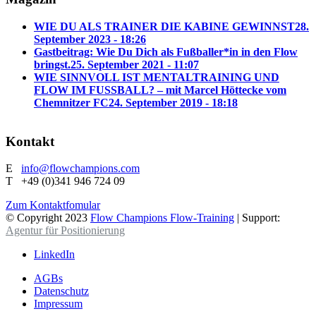
WIE DU ALS TRAINER DIE KABINE GEWINNST
28.
September 2023 - 18:26
Gastbeitrag: Wie Du Dich als Fußballer*in in den Flow
bringst.
25. September 2021 - 11:07
WIE SINNVOLL IST MENTALTRAINING UND
FLOW IM FUSSBALL? – mit Marcel Höttecke vom
Chemnitzer FC
24. September 2019 - 18:18
Kontakt
E
info@flowchampions.com
T +49 (0)341 946 724 09
Zum Kontaktfomular
© Copyright 2023
Flow Champions Flow-Training
| Support:
Agentur für Positionierung
LinkedIn
AGBs
Datenschutz
Impressum