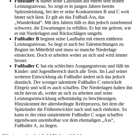
Fußballer A
startet seine Laufbahn auf einem sehr hohen
Leistungsniveau. So zeigt er in jungen Jahren bereits
Spitzenleistung, bei der er seine Konkurrenten B und C weit
hinter sich lässt. Er gilt als das Fußball-Ass, das
„Wunderkind“. Mit den Jahren fällt es ihm jedoch zunehmend
schwerer, die Erwartungen zu erfüllen. Er hat nie gelernt, wie
er mit Niederlagen und Rückschlägen umgeht.
Fußballer B
beginnt seine Laufbahn mit einem mittleren
Leistungsniveau. So liegt er auch bei Talentsichtungen zu
Beginn im Mittelfeld und muss so manche Niederlage
einstecken. Doch er arbeiten weiter an sich und wird immer
besser.
Fußballer C
hat ein schlechtes Ausgangsniveau und fällt im
Kinder- und Jugendbereich durch alle Tests. Im Lauf seiner
weiteren Entwicklung als Fußballer ändert sich das jedoch
drastisch. Der weniger talentierte Fußballer C entwickelt
Ehrgeiz und will es auch schaffen. Die Niederlagen halten ihn
nicht davon ab, weiter an sich zu arbeiten und seine
Leistungsentwicklung selbstständig zu beschleunigen.
Hinzukommt der altersbedingte Reifeprozess, bei dem die
Spätzünder die Frühentwickler nach und nach einholen. So
kann es der einst untalentierte Fußballer C sogar schaffen
irgendwann uneinholbar vor dem ehemaligen „Ass“,
Fußballer A, zu liegen.